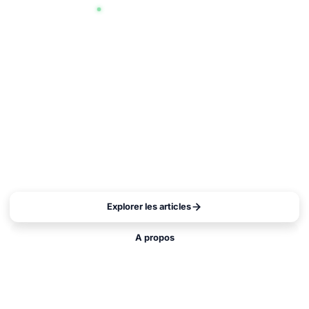
Plus de 101 articles publies
FusionForge - Business
& Entrepreneuriat
Stratégies, outils et conseils concrets pour entrepreneurs
et dirigeants qui veulent développer leur business avec
efficacité.
Explorer les articles
A propos